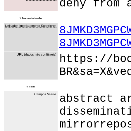
deny from 
5.
Fontes relacionadas
Unidades Imediatamente Superiores
8JMKD3MGPC
8JMKD3MGPC
URL (dados não confiáveis)
https://bo
BR&sa=X&ve
6.
Notas
Campos Vazios
abstract a
disseminat
mirrorrepo