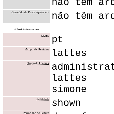
não têm ar
Conteúdo da Pasta agreement
não têm ar
4.
Condições de acesso e uso
Idioma
pt
Grupo de Usuários
lattes
Grupo de Leitores
administra
lattes
simone
Visibilidade
shown
Permissão de Leitura