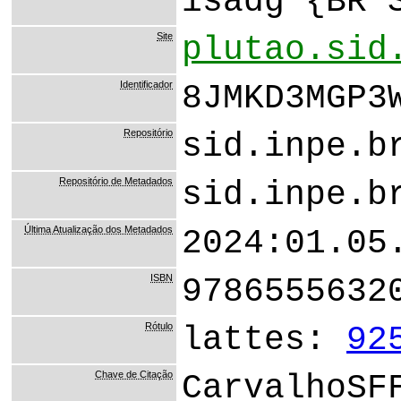
isadg {BR 
Site
plutao.sid
Identificador
8JMKD3MGP3
Repositório
sid.inpe.b
Repositório de Metadados
sid.inpe.b
Última Atualização dos Metadados
2024:01.05
ISBN
9786555632
Rótulo
lattes:
92
Chave de Citação
CarvalhoSF