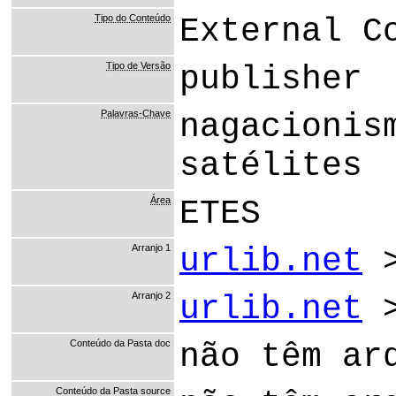
Tipo do Conteúdo
External C
Tipo de Versão
publisher
Palavras-Chave
nagacionis
satélites
Área
ETES
Arranjo 1
urlib.net
Arranjo 2
urlib.net
Conteúdo da Pasta doc
não têm ar
Conteúdo da Pasta source