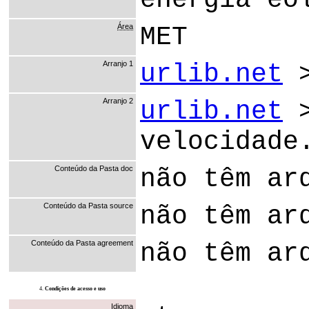
energia eó
Área
MET
Arranjo 1
urlib.net
Arranjo 2
urlib.net
velocidade
Conteúdo da Pasta doc
não têm ar
Conteúdo da Pasta source
não têm ar
Conteúdo da Pasta agreement
não têm ar
4.
Condições de acesso e uso
Idioma