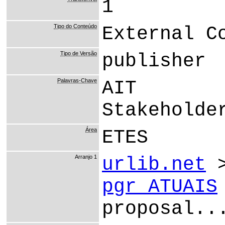
1
Tipo do Conteúdo
External C
Tipo de Versão
publisher
Palavras-Chave
AIT
Stakeholde
Área
ETES
Arranjo 1
urlib.net
pgr ATUAIS
proposal..