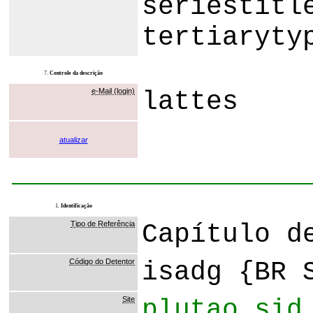
seriestitl
tertiaryty
7.
Controle da descrição
e-Mail (login)
lattes
atualizar
1.
Identificação
Tipo de Referência
Capítulo d
Código do Detentor
isadg {BR 
Site
plutao.sid