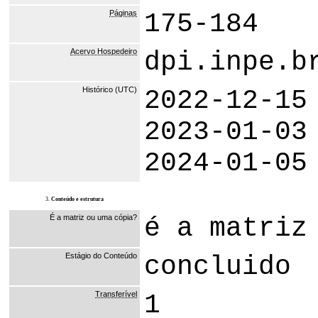
Páginas
175-184
Acervo Hospedeiro
dpi.inpe.b
Histórico (UTC)
2022-12-15
2023-01-03
2024-01-05
3.
Conteúdo e estrutura
É a matriz ou uma cópia?
é a matriz
Estágio do Conteúdo
concluido
Transferível
1