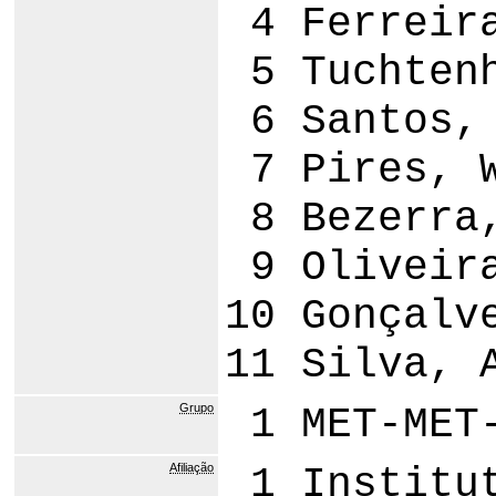
4 Ferreira
5 Tuchtenh
6 Santos, 
7 Pires, W
8 Bezerra,
9 Oliveira
10 Gonçalv
11 Silva, 
Grupo
1 MET-MET-
Afiliação
1 Institut