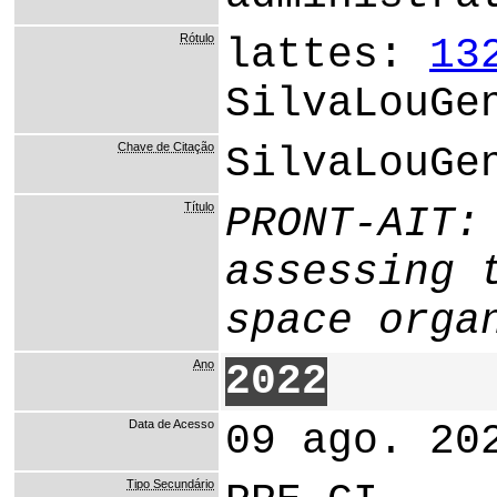
Rótulo
lattes:
13
SilvaLouGe
Chave de Citação
SilvaLouGe
Título
PRONT-AIT:
assessing 
space orga
Ano
2022
Data de Acesso
09 ago. 20
Tipo Secundário