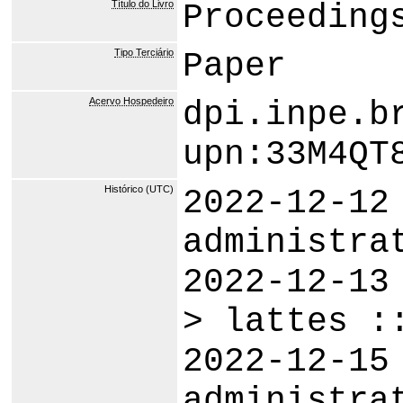
Título do Livro
Proceeding
Tipo Terciário
Paper
Acervo Hospedeiro
dpi.inpe.b
upn:33M4QT
Histórico (UTC)
2022-12-12
administra
2022-12-13
> lattes :
2022-12-15
administra