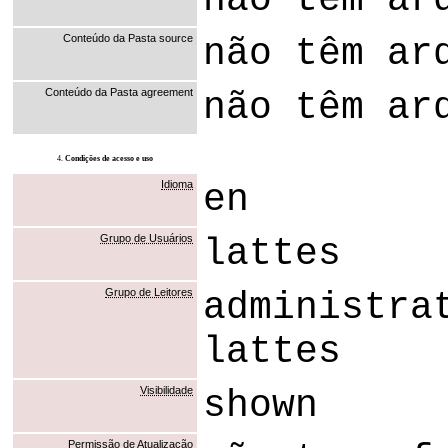
não têm ar
Conteúdo da Pasta source
não têm ar
Conteúdo da Pasta agreement
não têm ar
4.
Condições de acesso e uso
Idioma
en
Grupo de Usuários
lattes
Grupo de Leitores
administra
lattes
Visibilidade
shown
Permissão de Atualização