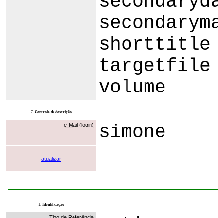
secondaryd
secondarym
shorttitle
targetfile
volume
7.
Controle da descrição
e-Mail (login)
simone
atualizar
1.
Identificação
Tipo de Referência