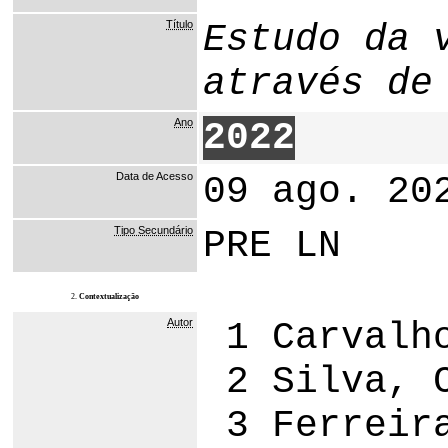
Título
Estudo da 
através de
Ano
2022
Data de Acesso
09 ago. 20
Tipo Secundário
PRE LN
2.
Contextualização
Autor
1 Carvalho
2 Silva, C
3 Ferreira