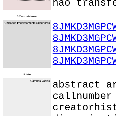
não transf
5.
Fontes relacionadas
Unidades Imediatamente Superiores
8JMKD3MGPC
8JMKD3MGPC
8JMKD3MGPC
8JMKD3MGPC
6.
Notas
Campos Vazios
abstract a
callnumber
creatorhis