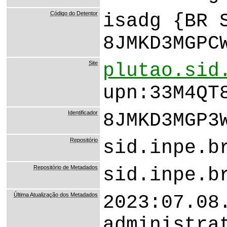
Código do Detentor
isadg {BR 
8JMKD3MGPC
Site
plutao.sid
upn:33M4QT
Identificador
8JMKD3MGP3
Repositório
sid.inpe.b
Repositório de Metadados
sid.inpe.b
Última Atualização dos Metadados
2023:07.08
administra