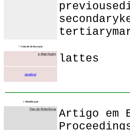
previoused
secondaryk
tertiaryma
7.
Controle da descrição
e-Mail (login)
lattes
atualizar
1.
Identificação
Tipo de Referência
Artigo em 
Proceeding