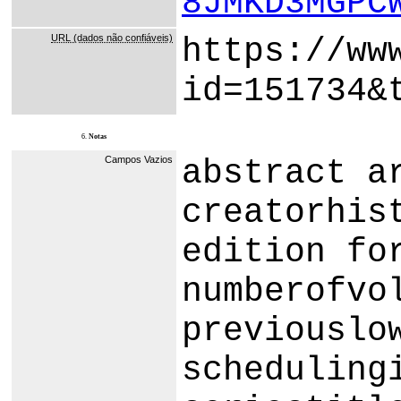
8JMKD3MGPC
URL (dados não confiáveis)
https://ww
id=151734&
6.
Notas
Campos Vazios
abstract a
creatorhis
edition fo
numberofvo
previouslo
scheduling