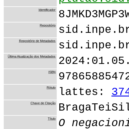
Identificador
8JMKD3MGP3
Repositório
sid.inpe.b
Repositório de Metadados
sid.inpe.b
Última Atualização dos Metadados
2024:01.05
ISBN
9786588547
Rótulo
lattes:
37
Chave de Citação
BragaTeiSi
Título
O negacion