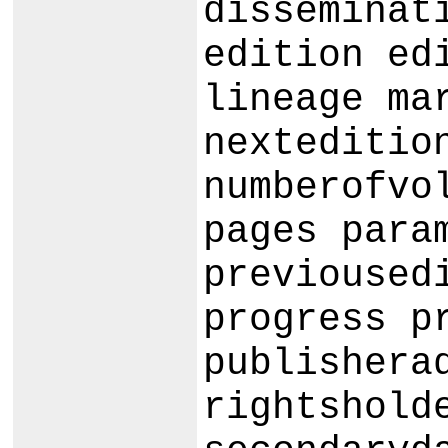
disseminat
edition ed
lineage ma
nexteditio
numberofvo
pages para
previoused
progress p
publishera
rightshold