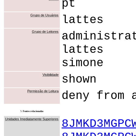
pt
Grupo de Usuários
lattes
Grupo de Leitores
administra
lattes
simone
Visibilidade
shown
Permissão de Leitura
deny from 
5.
Fontes relacionadas
Unidades Imediatamente Superiores
8JMKD3MGPC