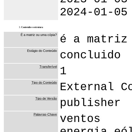
2024-01-05
3.
Conteúdo e estrutura
É a matriz ou uma cópia?
é a matriz
Estágio do Conteúdo
concluido
Transferível
1
Tipo do Conteúdo
External C
Tipo de Versão
publisher
Palavras-Chave
ventos