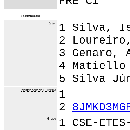
PRE CI
2.
Contextualização
Autor
1 Silva, I
2 Loureiro
3 Genaro, 
4 Matiello
5 Silva Jú
Identificador de Curriculo
1
2
8JMKD3MG
Grupo
1 CSE-ETES