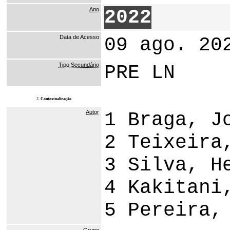
Ano
2022
Data de Acesso
09 ago. 20
Tipo Secundário
PRE LN
2.
Contextualização
Autor
1 Braga, J
2 Teixeira
3 Silva, H
4 Kakitani
5 Pereira,