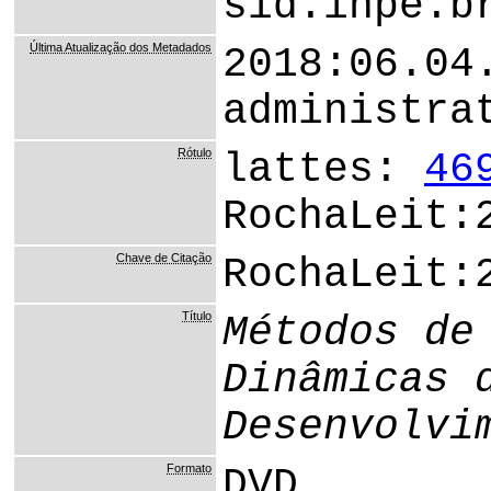
sid.inpe.b
Última Atualização dos Metadados
2018:06.04
administra
Rótulo
lattes:
46
RochaLeit:
Chave de Citação
RochaLeit:
Título
Métodos de
Dinâmicas 
Desenvolvi
Formato
DVD