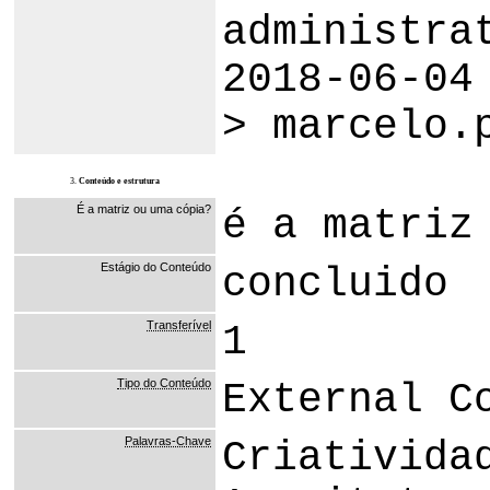
administra
2018-06-04
> marcelo.
3.
Conteúdo e estrutura
É a matriz ou uma cópia?
é a matriz
Estágio do Conteúdo
concluido
Transferível
1
Tipo do Conteúdo
External C
Palavras-Chave
Criativida