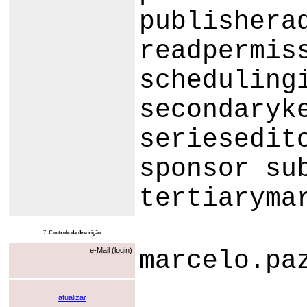
publishera
readpermis
scheduling
secondaryk
seriesedit
sponsor su
tertiaryma
7.
Controle da descrição
e-Mail (login)
marcelo.pa
atualizar