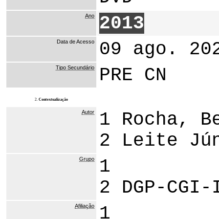
Ano
2013
Data de Acesso
09 ago. 20
Tipo Secundário
PRE CN
2.
Contextualização
Autor
1 Rocha, B
2 Leite Jú
Grupo
1
2 DGP-CGI-
Afiliação
1