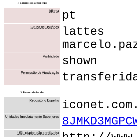
4.
Condições de acesso e uso
Idioma
pt
Grupo de Usuários
lattes
marcelo.pa
Visibilidade
shown
Permissão de Atualização
transferid
5.
Fontes relacionadas
Repositório Espelho
iconet.com
Unidades Imediatamente Superiores
8JMKD3MGPC
URL (dados não confiáveis)