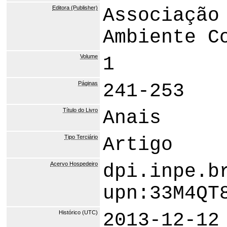
Editora (Publisher)
Associação
Ambiente C
Volume
1
Páginas
241-253
Título do Livro
Anais
Tipo Terciário
Artigo
Acervo Hospedeiro
dpi.inpe.b
upn:33M4QT
Histórico (UTC)
2013-12-12