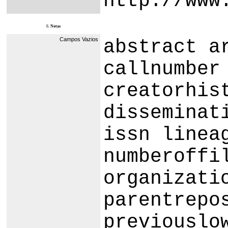
http://www
6.
Notas
Campos Vazios
abstract a
callnumber
creatorhis
disseminat
issn linea
numberoffi
organizati
parentrepo
previouslo