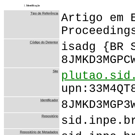
1.
Identificação
Tipo de Referência
Artigo em 
Proceeding
Código do Detentor
isadg {BR 
8JMKD3MGPC
Site
plutao.sid
upn:33M4QT
Identificador
8JMKD3MGP3
Repositório
sid.inpe.b
Repositório de Metadados