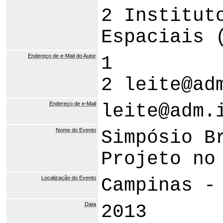
2 Institut
Espaciais 
Endereço de e-Mail do Autor
1
2 leite@ad
Endereço de e-Mail
leite@adm.
Nome do Evento
Simpósio B
Projeto no
Localização do Evento
Campinas -
Data
2013