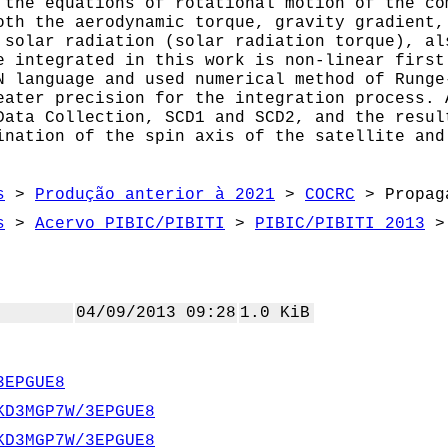
 the equations of rotational motion of the co
oth the aerodynamic torque, gravity gradient,
 solar radiation (solar radiation torque), al
e integrated in this work is non-linear first
N language and used numerical method of Runge
eater precision for the integration process. 
Data Collection, SCD1 and SCD2, and the resul
ination of the spin axis of the satellite and
s
>
Produção anterior à 2021
>
COCRC
> Propag
s
>
Acervo PIBIC/PIBITI
>
PIBIC/PIBITI 2013
> 
04/09/2013 09:28
1.0 KiB
3EPGUE8
KD3MGP7W/3EPGUE8
KD3MGP7W/3EPGUE8