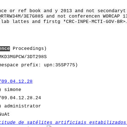
nce or ref book and y 2013 and not secondaryt
QRTRW34M/3E7G88S and not conferencen WORCAP 1
.
 lab lattes and firstg *CRC-INPE-MCTI-GOV-BR
>
ence
Proceedings)
MKD3MGPCW/3DT298S
espace prefix: upn:35SP775)
/09.04.12.28
) simone
/09.04.12.28.24
) administrator
NuAt
titude de satélites artificiais estabilizados