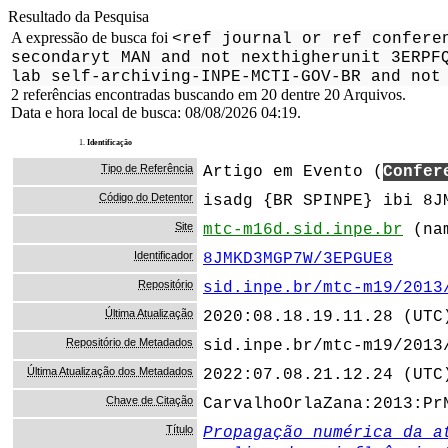
Resultado da Pesquisa
A expressão de busca foi
<
ref journal or ref confere
secondaryt MAN and not nexthigherunit 3ERPF
lab self-archiving-INPE-MCTI-GOV-BR and not
2 referências encontradas buscando em 20 dentre 20 Arquivos.
Data e hora local de busca: 08/08/2026 04:19.
1.
Identificação
Tipo de Referência
Artigo em Evento (
Confer
Código do Detentor
isadg {BR SPINPE} ibi 8J
Site
mtc-m16d.sid.inpe.br
(nam
Identificador
8JMKD3MGP7W/3EPGUE8
Repositório
sid.inpe.br/mtc-m19/2013
Última Atualização
2020:08.18.19.11.28 (UTC
Repositório de Metadados
sid.inpe.br/mtc-m19/2013
Última Atualização dos Metadados
2022:07.08.21.12.24 (UTC
Chave de Citação
CarvalhoOrlaZana:2013:Pr
Título
Propagação numérica da a