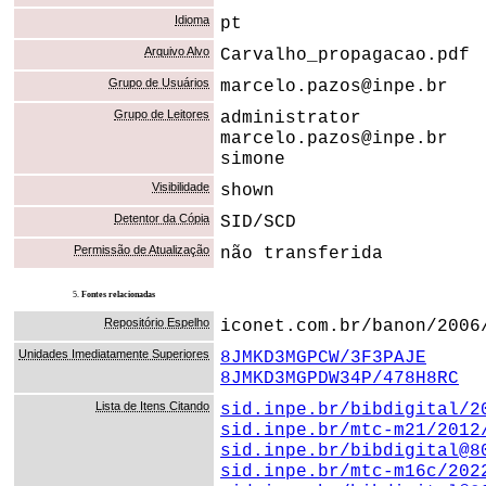
Idioma
pt
Arquivo Alvo
Carvalho_propagacao.pdf
Grupo de Usuários
marcelo.pazos@inpe.br
Grupo de Leitores
administrator
marcelo.pazos@inpe.br
simone
Visibilidade
shown
Detentor da Cópia
SID/SCD
Permissão de Atualização
não transferida
5.
Fontes relacionadas
Repositório Espelho
iconet.com.br/banon/2006
Unidades Imediatamente Superiores
8JMKD3MGPCW/3F3PAJE
8JMKD3MGPDW34P/478H8RC
Lista de Itens Citando
sid.inpe.br/bibdigital/2
sid.inpe.br/mtc-m21/2012
sid.inpe.br/bibdigital@8
sid.inpe.br/mtc-m16c/202