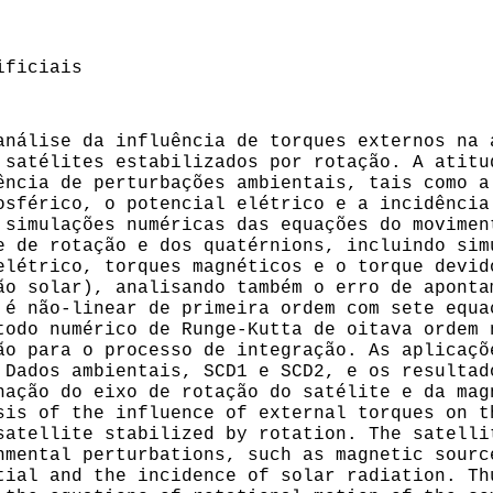
ificiais
análise da influência de torques externos na 
 satélites estabilizados por rotação. A atitu
ência de perturbações ambientais, tais como a
osférico, o potencial elétrico e a incidência
 simulações numéricas das equações do movimen
e de rotação e dos quatérnions, incluindo sim
elétrico, torques magnéticos e o torque devid
ão solar), analisando também o erro de aponta
 é não-linear de primeira ordem com sete equa
todo numérico de Runge-Kutta de oitava ordem 
ão para o processo de integração. As aplicaçõ
 Dados ambientais, SCD1 e SCD2, e os resultad
nação do eixo de rotação do satélite e da mag
sis of the influence of external torques on t
satellite stabilized by rotation. The satelli
nmental perturbations, such as magnetic sourc
tial and the incidence of solar radiation. Th