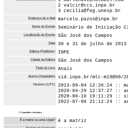
1 marlondvc@hotmail.com
2 valcir@ccs.inpe.br
3 cecilia@feg.unesp.br
Endereço de e-Mail
marcelo.pazos@inpe.br
Nome do Evento
Seminário de Iniciação C
Localização do Evento
São José dos Campos
Data
30 e 31 de julho de 2013
Editora (Publisher)
INPE
Cidade da Editora
São José dos Campos
Título do Livro
Anais
Acervo Hospedeiro
sid.inpe.br/mtc-m19@80/2
Histórico (UTC)
2013-09-04 12:28:24 :: m
2020-04-29 12:37:27 :: a
2020-08-18 19:11:29 :: s
2022-07-08 21:12:24 :: a
3.
Conteúdo e estrutura
É a matriz ou uma cópia?
é a matriz