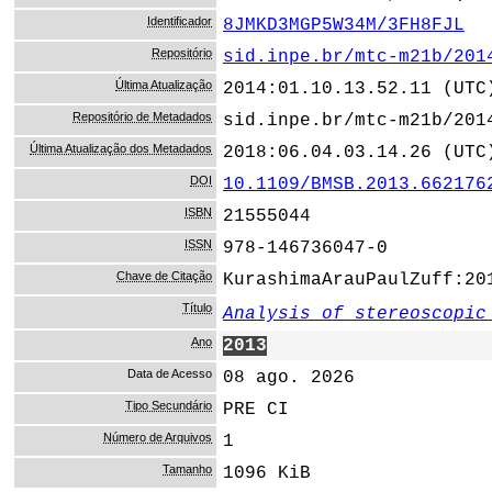
Identificador
8JMKD3MGP5W34M/3FH8FJL
Repositório
sid.inpe.br/mtc-m21b/201
Última Atualização
2014:01.10.13.52.11 (UTC
Repositório de Metadados
sid.inpe.br/mtc-m21b/201
Última Atualização dos Metadados
2018:06.04.03.14.26 (UTC
DOI
10.1109/BMSB.2013.662176
ISBN
21555044
ISSN
978-146736047-0
Chave de Citação
KurashimaArauPaulZuff:20
Título
Analysis of stereoscopic
Ano
2013
Data de Acesso
08 ago. 2026
Tipo Secundário
PRE CI
Número de Arquivos
1
Tamanho
1096 KiB