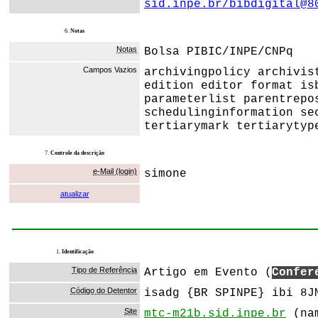
sid.inpe.br/bibdigital@8
6.
Notas
Notas
Bolsa PIBIC/INPE/CNPq
Campos Vazios
archivingpolicy archivis
edition editor format is
parameterlist parentrepo
schedulinginformation se
tertiarymark tertiarytyp
7.
Controle da descrição
e-Mail (login)
simone
atualizar
1.
Identificação
Tipo de Referência
Artigo em Evento (
Confer
Código do Detentor
isadg {BR SPINPE} ibi 8J
Site
mtc-m21b.sid.inpe.br
(nam