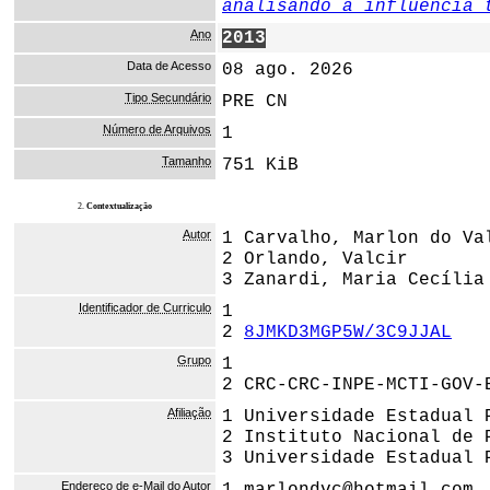
analisando a influência 
Ano
2013
Data de Acesso
08 ago. 2026
Tipo Secundário
PRE CN
Número de Arquivos
1
Tamanho
751 KiB
2.
Contextualização
Autor
1 Carvalho, Marlon do Va
2 Orlando, Valcir
3 Zanardi, Maria Cecília
Identificador de Curriculo
1
2
8JMKD3MGP5W/3C9JJAL
Grupo
1
2 CRC-CRC-INPE-MCTI-GOV-
Afiliação
1 Universidade Estadual 
2 Instituto Nacional de 
3 Universidade Estadual 
Endereço de e-Mail do Autor