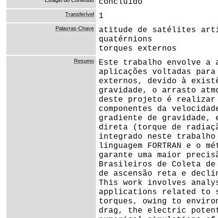
Estágio do Conteúdo
concluido
Transferível
1
Palavras-Chave
atitude de satélites art
quatérnions
torques externos
Resumo
Este trabalho envolve a 
aplicações voltadas para
externos, devido à exist
gravidade, o arrasto atm
deste projeto é realizar
componentes da velocidad
gradiente de gravidade, 
direta (torque de radiaç
integrado neste trabalho
linguagem FORTRAN e o mé
garante uma maior precis
Brasileiros de Coleta de
de ascensão reta e decli
This work involves analy
applications related to 
torques, owing to enviro
drag, the electric poten