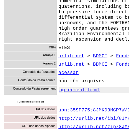
numerical simulations of
quaternions, including b
to pressure force direct
differential system to b
unknowns, and the FORTRA
high order guarantees gr
Brazilian Environmental 
right ascension and decl
Área
ETES
Arranjo 1
urlib.net
>
BDMCI
>
Fond
Arranjo 2
urlib.net
>
BDMCI
>
Fond
Conteúdo da Pasta doc
acessar
Conteúdo da Pasta source
não têm arquivos
Conteúdo da Pasta agreement
agreement.html
4.
Condições de acesso e uso
URI dos dados
upn:35SP775:8JMKD3MGP7W/
URL dos dados
http://urlib.net/ibi/8JM
URL dos dados zipados
http://urlib.net/zip/8JM