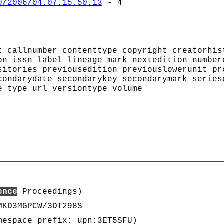
0/2006/04.07.15.50.13
- 4
t callnumber contenttype copyright creatorhis
bn issn label lineage mark nextedition number
sitories previousedition previouslowerunit pr
condarydate secondarykey secondarymark series
e type url versiontype volume
ence
Proceedings)
MKD3MGPCW/3DT298S
espace prefix: upn:3ET5SFU)