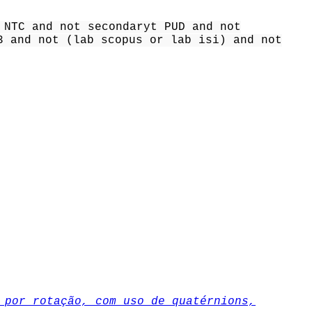
 NTC and not secondaryt PUD and not
3 and not (lab scopus or lab isi) and not
 por rotação, com uso de quatérnions,