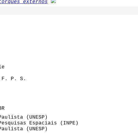
torques externos
le
 F. P. S.
BR
Paulista (UNESP)
Pesquisas Espaciais (INPE)
Paulista (UNESP)