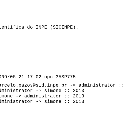
ientífica do INPE (SICINPE).
009/08.21.17.02 upn:35SP775
arcelo.pazos@sid.inpe.br -> administrator ::
dministrator -> simone :: 2013
imone -> administrator :: 2013
dministrator -> simone :: 2013