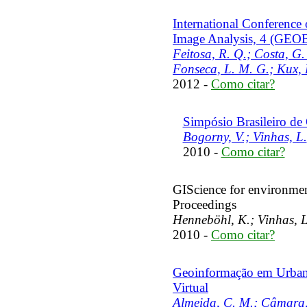
International Conference
Image Analysis, 4 (GEO
Feitosa, R. Q.; Costa, G.
Fonseca, L. M. G.; Kux, 
2012 -
Como citar?
Simpósio Brasileiro d
Bogorny, V.; Vinhas, L.
2010 -
Como citar?
GIScience for environme
Proceedings
Henneböhl, K.; Vinhas, 
2010 -
Como citar?
Geoinformação em Urban
Virtual
Almeida, C. M.; Câmara,