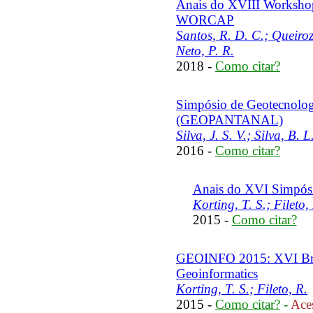
Anais do XVIII Worksho
WORCAP
Santos, R. D. C.; Queiro
Neto, P. R.
2018 -
Como citar?
Simpósio de Geotecnologi
(GEOPANTANAL)
Silva, J. S. V.; Silva, B.
2016 -
Como citar?
Anais do XVI Simpósio
Korting, T. S.; Fileto,
2015 -
Como citar?
GEOINFO 2015: XVI Bra
Geoinformatics
Korting, T. S.; Fileto, R.
2015 -
Como citar?
-
Aces