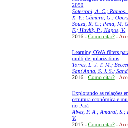
2050
Soterroni, A. C.; Ramos, 
X. Y.; Câmara, G.; Obers
Souza, R. C.; Pena, M. G.
F.; Havlik, P.; Kapos, V.
2016 -
Como citar?
-
Aces
Learning OWA filters pa
multiple polarizations
Torres, L. J. T. M.; Beccen
Sant'Anna, S. J. S.; Sandr
2016 -
Como citar?
-
Aces
Explorando as relações e
estrutura econômica e mud
no Pará
Alves, P. A.; Amaral, S.;
V.
2015 -
Como citar?
-
Aces