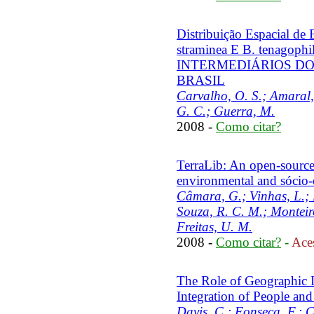
Distribuição Espacial de 
straminea E B. tenag
INTERMEDIÁRIOS DO S
BRASIL
Carvalho, O. S.; Amaral, 
G. C.; Guerra, M.
2008 -
Como citar?
TerraLib: An open-source 
environmental and sócio-
Câmara, G.; Vinhas, L.; F
Souza, R. C. M.; Monteir
Freitas, U. M.
2008 -
Como citar?
-
Aces
The Role of Geographic I
Integration of People and
Davis, C.; Fonseca, F.; 