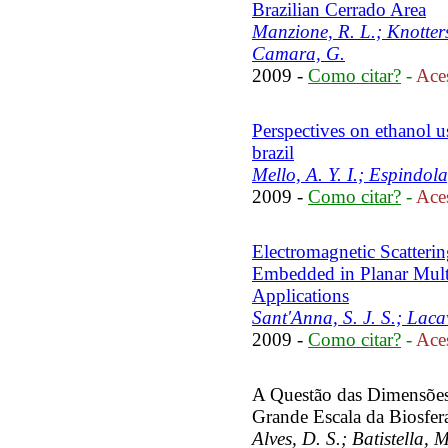
Brazilian Cerrado Area
Manzione, R. L.; Knotters
Camara, G.
2009 -
Como citar?
-
Aces
Perspectives on ethanol us
brazil
Mello, A. Y. I.; Espindola
2009 -
Como citar?
-
Aces
Electromagnetic Scatterin
Embedded in Planar Multi
Applications
Sant'Anna, S. J. S.; Laca
2009 -
Como citar?
-
Aces
A Questão das Dimensõe
Grande Escala da Biosfe
Alves, D. S.; Batistella, 