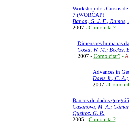
Workshop dos Cursos de
7 (WORCAP)
Banon, G. J. F.; Ramos, F
2007 -
Como citar?
Dimensões humanas da 
Costa, W. M.; Becker, B
2007 -
Como citar?
-
Ac
Advances in Geo
Davis Jr., C. A.
2007 -
Como cit
Bancos de dados geográf
Casanova, M. A.; Câmara,
Queiroz, G. R.
2005 -
Como citar?