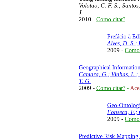
Volotao, C. F. S.; Santos,
J.
2010 -
Como citar?
Prefácio à Edi
Alves, D. S.; 
2009 -
Como 
Geographical Information
Camara, G.; Vinhas, L.; 
T. G.
2009 -
Como citar?
-
Aces
Geo-Ontologi
Fonseca, F.;
2009 -
Como 
Predictive Risk Mapping 