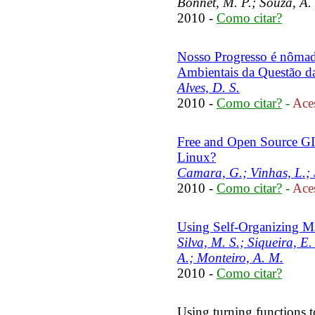
Bonnet, M. P.; Souza, A. 
2010 -
Como citar?
Nosso Progresso é nômad
Ambientais da Questão da
Alves, D. S.
2010 -
Como citar?
-
Aces
Free and Open Source GIS
Linux?
Camara, G.; Vinhas, L.; 
2010 -
Como citar?
-
Aces
Using Self-Organizing Ma
Silva, M. S.; Siqueira, E
A.; Monteiro, A. M.
2010 -
Como citar?
Using turning functions t