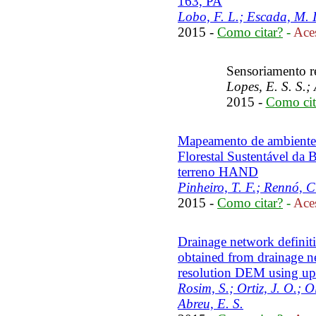
163, PA
Lobo, F. L.; Escada, M. I
2015 -
Como citar?
-
Aces
Sensoriamento r
Lopes, E. S. S.;
2015 -
Como cit
Mapeamento de ambientes 
Florestal Sustentável da 
terreno HAND
Pinheiro, T. F.; Rennó, C
2015 -
Como citar?
-
Aces
Drainage network definit
obtained from drainage n
resolution DEM using ups
Rosim, S.; Ortiz, J. O.; Ol
Abreu, E. S.