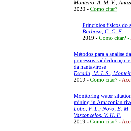
Monteiro, A. M. V.; Anaz
2020 -
Como citar?
Princípios físicos do
Barbosa, C. C. F.
2019 -
Como citar?
-
Métodos para a análise d
processos saúdedoença: 
da hantavirose
Escada, M. I. S.; Monteir
2019 -
Como citar?
-
Aces
Monitoring water siltatio
mining in Amazonian river
Lobo, F. L.; Novo, E. M.
Vasconcelos, V. H. F.
2019 -
Como citar?
-
Aces