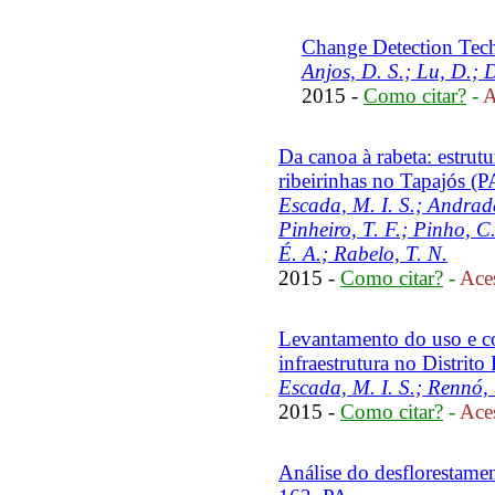
Change Detection Tech
Anjos, D. S.; Lu, D.; D
2015 -
Como citar?
-
A
Da canoa à rabeta: estru
ribeirinhas no Tapajós (
Escada, M. I. S.; Andrade
Pinheiro, T. F.; Pinho, C
É. A.; Rabelo, T. N.
2015 -
Como citar?
-
Aces
Levantamento do uso e cob
infraestrutura no Distrito
Escada, M. I. S.; Rennó, 
2015 -
Como citar?
-
Aces
Análise do desflorestamen