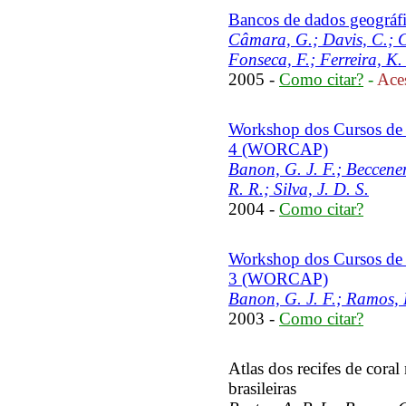
Bancos de dados geográf
Câmara, G.; Davis, C.; C
Fonseca, F.; Ferreira, K.
2005 -
Como citar?
-
Aces
Workshop dos Cursos de
4 (WORCAP)
Banon, G. J. F.; Beccener
R. R.; Silva, J. D. S.
2004 -
Como citar?
Workshop dos Cursos de
3 (WORCAP)
Banon, G. J. F.; Ramos, F
2003 -
Como citar?
Atlas dos recifes de cora
brasileiras