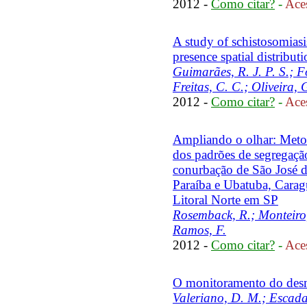
2012 -
Como citar?
-
Aces
A study of schistosomiasi
presence spatial distributi
Guimarães, R. J. P. S.; F
Freitas, C. C.; Oliveira,
2012 -
Como citar?
-
Aces
Ampliando o olhar: Meto
dos padrões de segregação
conurbação de São José d
Paraíba e Ubatuba, Carag
Litoral Norte em SP
Rosemback, R.; Monteiro, 
Ramos, F.
2012 -
Como citar?
-
Aces
O monitoramento do des
Valeriano, D. M.; Escada