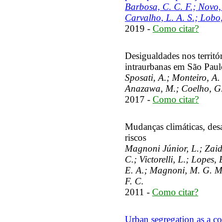
Barbosa, C. C. F.; Novo, 
Carvalho, L. A. S.; Lobo, 
2019 -
Como citar?
Desigualdades nos territór
intraurbanas em São Paul
Sposati, A.; Monteiro, A.
Anazawa, M.; Coelho, G
2017 -
Como citar?
Mudanças climáticas, desa
riscos
Magnoni Júnior, L.; Zaide
C.; Victorelli, L.; Lopes,
E. A.; Magnoni, M. G. M.
F. C.
2011 -
Como citar?
Urban segregation as a c