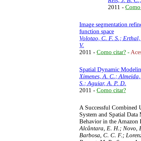
Reis, J. B. C.
2011 -
Como 
Image segmentation refin
function space
Volotao, C. F. S.; Erthal,
V.
2011 -
Como citar?
-
Aces
Spatial Dynamic Modelin
Ximenes, A. C.; Almeida,
S.; Aguiar, A. P. D.
2011 -
Como citar?
A Successful Combined U
System and Spatial Data 
Behavior in the Amazon 
Alcântara, E. H.; Novo, E
Barbosa, C. C. F.; Lorenzz