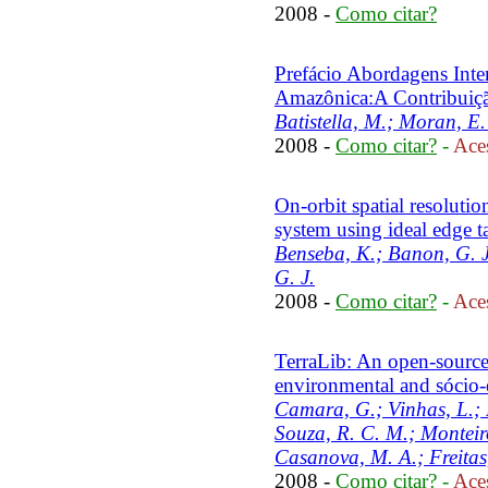
2008 -
Como citar?
Prefácio Abordagens Inter
Amazônica:A Contribuiçã
Batistella, M.; Moran, E. 
2008 -
Como citar?
-
Aces
On-orbit spatial resolut
system using ideal edge t
Benseba, K.; Banon, G. J
G. J.
2008 -
Como citar?
-
Aces
TerraLib: An open-source 
environmental and sócio-
Camara, G.; Vinhas, L.; F
Souza, R. C. M.; Monteir
Casanova, M. A.; Freitas
2008 -
Como citar?
-
Aces