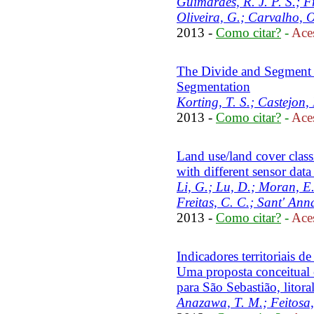
Guimarães, R. J. P. S.; Fr
Oliveira, G.; Carvalho, O
2013 -
Como citar?
-
Aces
The Divide and Segment 
Segmentation
Korting, T. S.; Castejon,
2013 -
Como citar?
-
Aces
Land use/land cover class
with different sensor data
Li, G.; Lu, D.; Moran, E.;
Freitas, C. C.; Sant' Anna
2013 -
Como citar?
-
Aces
Indicadores territoriais d
Uma proposta conceitual 
para São Sebastião, litoral
Anazawa, T. M.; Feitosa, 