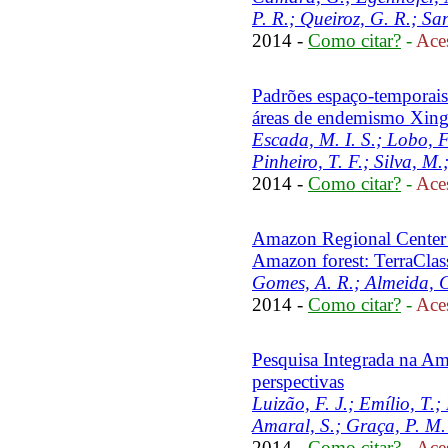
P. R.; Queiroz, G. R.; San
2014 -
Como citar?
-
Aces
Padrões espaço-temporais 
áreas de endemismo Xing
Escada, M. I. S.; Lobo, F.
Pinheiro, T. F.; Silva, M
2014 -
Como citar?
-
Aces
Amazon Regional Center 
Amazon forest: TerraClass
Gomes, A. R.; Almeida, C
2014 -
Como citar?
-
Aces
Pesquisa Integrada na Ama
perspectivas
Luizão, F. J.; Emílio, T.;
Amaral, S.; Graça, P. M.
2014 -
Como citar?
-
Aces