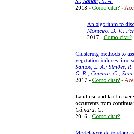
S.; Sandri, S. A.
2018 -
Como citar?
-
Aces
An algorithm to disco
Monteiro, D. V.; Fer
2017 -
Como citar?
Clustering methods to as
vegetation indexes time se
Santos, L. A.; Simões, R.
G. R.; Camara, G.; Santo
2017 -
Como citar?
-
Aces
Land use and land cover 
occurrents from continua
Câmara, G.
2016 -
Como citar?
Modelagem de mudanças de