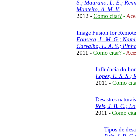
S.; Maurano, L. E.; Renn
Monteiro, A. M. V.
2012 -
Como citar?
-
Aces
Image Fusion for Remote
Fonseca, L. M. G.; Namik
Carvalho, L. A. S.; Pinh
2011 -
Como citar?
-
Aces
Influência do ho
Lopes, E. S. S.; R
2011 -
Como cita
Desastres naturais
Reis, J. B. C.; Lo
2011 -
Como cita
Tipos de desas