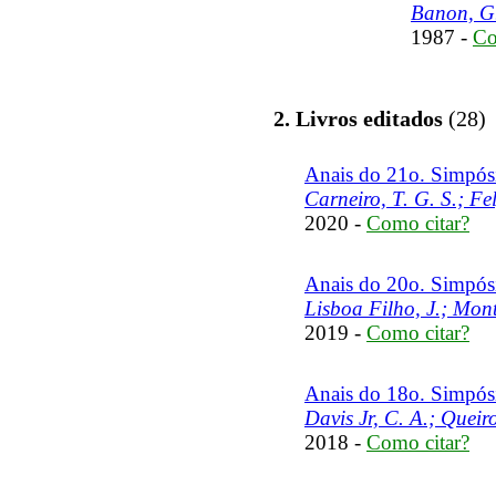
Banon, G.
1987 -
Co
2. Livros editados
(28)
Anais do 21o. Simpósi
Carneiro, T. G. S.; Fe
2020 -
Como citar?
Anais do 20o. Simpósi
Lisboa Filho, J.; Mont
2019 -
Como citar?
Anais do 18o. Simpósi
Davis Jr, C. A.; Queir
2018 -
Como citar?