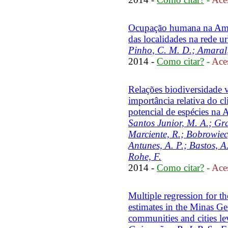
Ocupação humana na Amaz
das localidades na rede u
Pinho, C. M. D.; Amaral,
2014 -
Como citar?
-
Aces
Relações biodiversidade v
importância relativa do cl
potencial de espécies na
Santos Junior, M. A.; Gra
Marciente, R.; Bobrowiec,
Antunes, A. P.; Bastos, A
Rohe, F.
2014 -
Como citar?
-
Aces
Multiple regression for th
estimates in the Minas Ger
communities and cities le