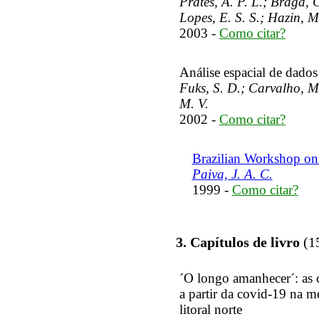
Prates, A. P. L.; Braga, C
Lopes, E. S. S.; Hazin, M
2003 -
Como citar?
Análise espacial de dados
Fuks, S. D.; Carvalho, M
M. V.
2002 -
Como citar?
Brazilian Workshop o
Paiva, J. A. C.
1999 -
Como citar?
3. Capítulos de livro
(1
´O longo amanhecer´: as c
a partir da covid-19 na m
litoral norte