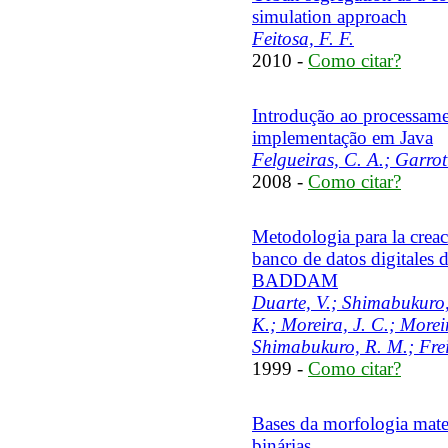
simulation approach
Feitosa, F. F.
2010 -
Como citar?
Introdução ao processame
implementação em Java
Felgueiras, C. A.; Garrott
2008 -
Como citar?
Metodologia para la crea
banco de datos digitales 
BADDAM
Duarte, V.; Shimabukuro, 
K.; Moreira, J. C.; Morei
Shimabukuro, R. M.; Frei
1999 -
Como citar?
Bases da morfologia mate
binárias