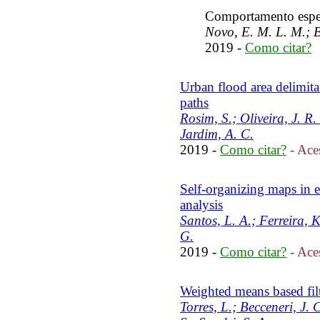
Comportamento espec
Novo, E. M. L. M.; B
2019 -
Como citar?
Urban flood area delimita
paths
Rosim, S.; Oliveira, J. R.
Jardim, A. C.
2019 -
Como citar?
-
Aces
Self-organizing maps in e
analysis
Santos, L. A.; Ferreira, 
G.
2019 -
Como citar?
-
Aces
Weighted means based fil
Torres, L.; Becceneri, J. 