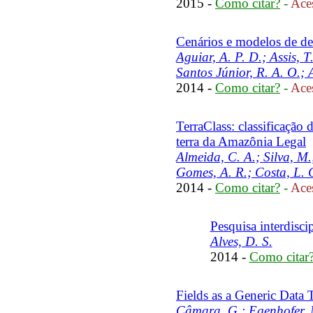
2015 -
Como citar?
-
Aces
Cenários e modelos de d
Aguiar, A. P. D.; Assis, T
Santos Júnior, R. A. O.; A
2014 -
Como citar?
-
Aces
TerraClass: classificação
terra da Amazônia Legal
Almeida, C. A.; Silva, M.;
Gomes, A. R.; Costa, L. C
2014 -
Como citar?
-
Aces
Pesquisa interdisci
Alves, D. S.
2014 -
Como citar
Fields as a Generic Data 
Câmara, G.; Egenhofer, M