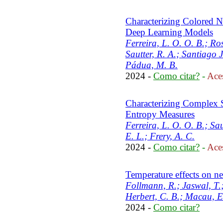
Characterizing Colored N
Deep Learning Models
Ferreira, L. O. O. B.; Ro
Sautter, R. A.; Santiago 
Pádua, M. B.
2024 -
Como citar?
-
Aces
Characterizing Complex S
Entropy Measures
Ferreira, L. O. O. B.; Sau
E. L.; Frery, A. C.
2024 -
Como citar?
-
Aces
Temperature effects on ne
Follmann, R.; Jaswal, T.;
Herbert, C. B.; Macau, E
2024 -
Como citar?