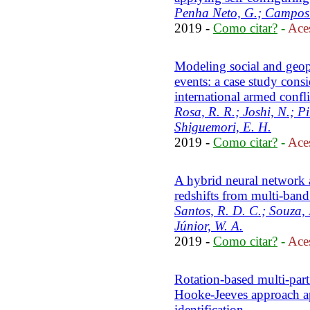
Penha Neto, G.; Campos 
2019 -
Como citar?
-
Aces
Modeling social and geopo
events: a case study con
international armed confli
Rosa, R. R.; Joshi, N.; Pi
Shiguemori, E. H.
2019 -
Como citar?
-
Aces
A hybrid neural network 
redshifts from multi-ban
Santos, R. D. C.; Souza, 
Júnior, W. A.
2019 -
Como citar?
-
Aces
Rotation-based multi-part
Hooke-Jeeves approach ap
identification