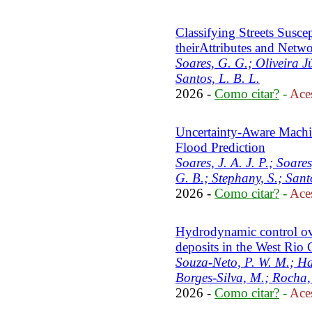
Classifying Streets Susce
theirAttributes and Netw
Soares, G. G.; Oliveira J
Santos, L. B. L.
2026 -
Como citar?
-
Aces
Uncertainty-Aware Machi
Flood Prediction
Soares, J. A. J. P.; Soares
G. B.; Stephany, S.; Sant
2026 -
Como citar?
-
Aces
Hydrodynamic control ov
deposits in the West Rio
Souza-Neto, P. W. M.; Ha
Borges-Silva, M.; Rocha, C
2026 -
Como citar?
-
Aces