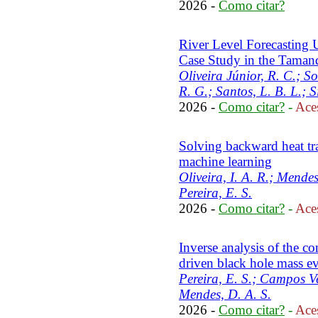
2026 -
Como citar?
River Level Forecasting 
Case Study in the Taman
Oliveira Júnior, R. C.; So
R. G.; Santos, L. B. L.; S
2026 -
Como citar?
-
Aces
Solving backward heat tr
machine learning
Oliveira, I. A. R.; Mende
Pereira, E. S.
2026 -
Como citar?
-
Aces
Inverse analysis of the co
driven black hole mass e
Pereira, E. S.; Campos Vel
Mendes, D. A. S.
2026 -
Como citar?
-
Aces