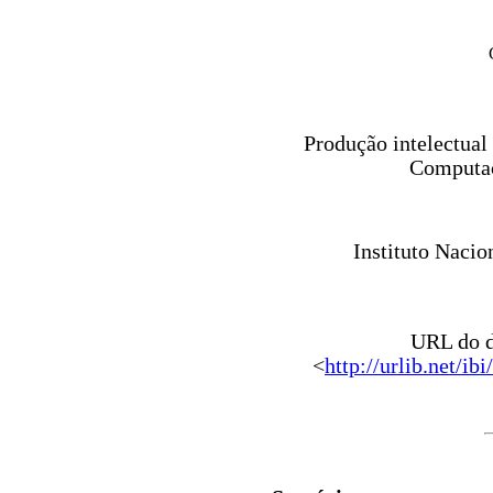
Produção intelectua
Computaç
Instituto Nacio
URL do d
<
http://urlib.ne