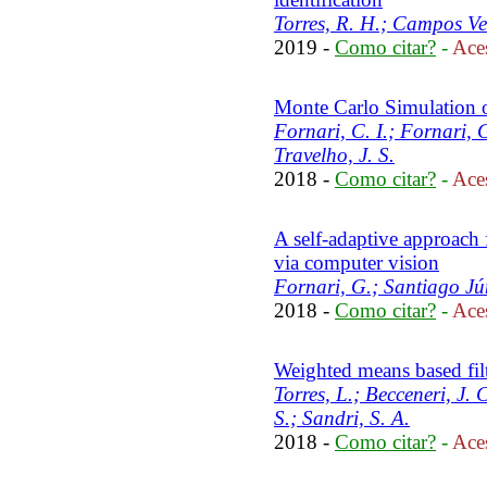
Torres, R. H.; Campos Ve
2019 -
Como citar?
-
Aces
Monte Carlo Simulation 
Fornari, C. I.; Fornari, 
Travelho, J. S.
2018 -
Como citar?
-
Aces
A self-adaptive approac
via computer vision
Fornari, G.; Santiago Jún
2018 -
Como citar?
-
Aces
Weighted means based fil
Torres, L.; Becceneri, J. 
S.; Sandri, S. A.
2018 -
Como citar?
-
Aces