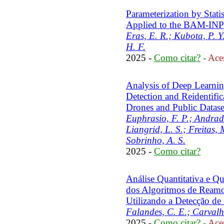
Parameterization by Stati
Applied to the BAM-INP
Eras, E. R.; Kubota, P. Y
H. F.
2025 -
Como citar?
-
Aces
Analysis of Deep Learnin
Detection and Reidentifi
Drones and Public Datase
Euphrasio, F. P.; Andrad
Liangrid, L. S.; Freitas, M
Sobrinho, A. S.
2025 -
Como citar?
Análise Quantitativa e Qu
dos Algoritmos de Reamo
Utilizando a Detecção de
Falandes, C. E.; Carvalh
2025 -
Como citar?
-
Aces