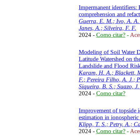
Impermanent identifiers:
comprehension and refac
Guerra, E. M.; Ivo, A. A.
Janes, A.; Silveira, F. F.
2024 -
Como citar?
-
Aces
Modeling of Soil Water D
Latitude Watershed on the
Landslide and Flood Ris
Karam, H. A.; Blackett, M.
F.; Pereira Filho, A. J.; 
Siqueira, B. S.; Suazo, J.
2024 -
Como citar?
Improvement of topside 
estimation in ionospheric
Klipp, T. S.; Petry, A.; 
2024 -
Como citar?
-
Aces