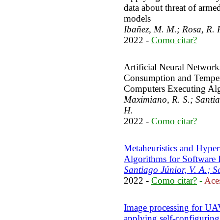
data about threat of armed
models
Ibañez, M. M.; Rosa, R. 
2022 -
Como citar?
Artificial Neural Networ
Consumption and Tempe
Computers Executing Alg
Maximiano, R. S.; Santia
H.
2022 -
Como citar?
Metaheuristics and Hyper
Algorithms for Software I
Santiago Júnior, V. A.; Sa
2022 -
Como citar?
-
Aces
Image processing for UA
applying self-configurin