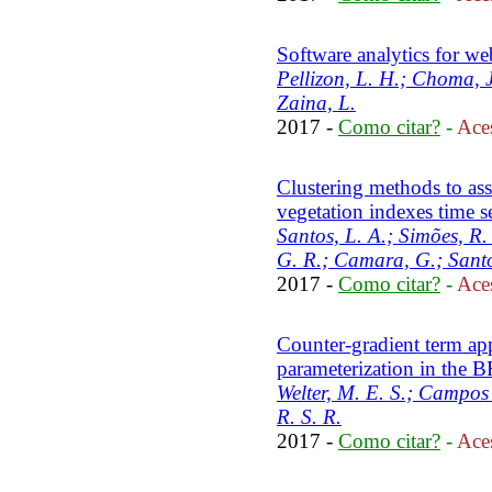
Software analytics for we
Pellizon, L. H.; Choma, J
Zaina, L.
2017 -
Como citar?
-
Aces
Clustering methods to as
vegetation indexes time se
Santos, L. A.; Simões, R.
G. R.; Camara, G.; Santo
2017 -
Como citar?
-
Aces
Counter-gradient term app
parameterization in the
Welter, M. E. S.; Campos V
R. S. R.
2017 -
Como citar?
-
Aces