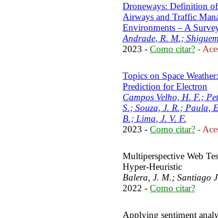
Droneways: Definition of
Airways and Traffic Man
Environments – A Surve
Andrade, R. M.; Shiguemo
2023 -
Como citar?
-
Aces
Topics on Space Weather:
Prediction for Electron
Campos Velho, H. F.; Petr
S.; Souza, J. R.; Paula, 
B.; Lima, J. V. F.
2023 -
Como citar?
-
Aces
Multiperspective Web Tes
Hyper-Heuristic
Balera, J. M.; Santiago J
2022 -
Como citar?
Applying sentiment analys