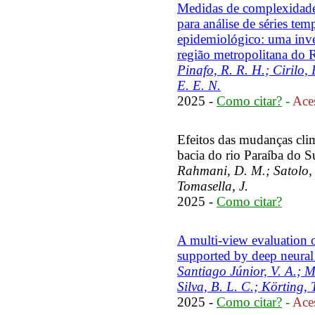
Medidas de complexidade
para análise de séries te
epidemiológico: uma inve
região metropolitana do R
Pinafo, R. R. H.; Cirilo,
E. E. N.
2025 -
Como citar?
-
Aces
Efeitos das mudanças cli
bacia do rio Paraíba do Su
Rahmani, D. M.; Satolo, 
Tomasella, J.
2025 -
Como citar?
A multi-view evaluation 
supported by deep neural
Santiago Júnior, V. A.; 
Silva, B. L. C.; Körting, T
2025 -
Como citar?
-
Aces