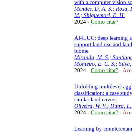
with a computer vision s
Mendes, D. A. S.; Rosa, R
M.; Shiguemori, E. H.
2024 -
Como citar?
AI4LUC: deep learning a
support land use and lan
biome
Miranda, M. S.; Santiago 
Monteiro, E. C. S.; Silva,
2024 -
Como citar?
-
Aces
Unfolding multilevel agg
classification: a case stud
similar land covers
Oliveira, W. V.; Dutra, L.
2024 -
Como citar?
-
Aces
Learning by counterexam