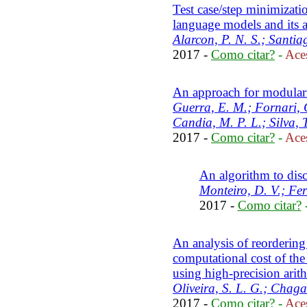
Test case/step minimizat
language models and its a
Alarcon, P. N. S.; Santia
2017 -
Como citar?
-
Aces
An approach for modulari
Guerra, E. M.; Fornari, G
Candia, M. P. L.; Silva, T
2017 -
Como citar?
-
Aces
An algorithm to disco
Monteiro, D. V.; Fer
2017 -
Como citar?
An analysis of reordering
computational cost of the
using high-precision arit
Oliveira, S. L. G.; Chaga
2017 -
Como citar?
-
Aces