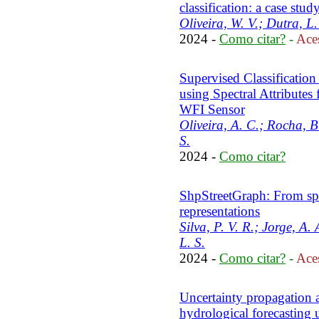
classification: a case stud
Oliveira, W. V.; Dutra, L.
2024 -
Como citar?
-
Aces
Supervised Classification
using Spectral Attributes
WFI Sensor
Oliveira, A. C.; Rocha, B
S.
2024 -
Como citar?
ShpStreetGraph: From spati
representations
Silva, P. V. R.; Jorge, A. 
L. S.
2024 -
Como citar?
-
Aces
Uncertainty propagation a
hydrological forecasting 