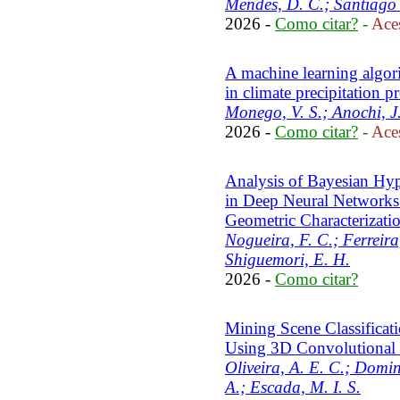
Mendes, D. C.; Santiago 
2026 -
Como citar?
-
Aces
A machine learning algori
in climate precipitation 
Monego, V. S.; Anochi, J
2026 -
Como citar?
-
Aces
Analysis of Bayesian Hyp
in Deep Neural Networks
Geometric Characterizati
Nogueira, F. C.; Ferreira
Shiguemori, E. H.
2026 -
Como citar?
Mining Scene Classificat
Using 3D Convolutional
Oliveira, A. E. C.; Domin
A.; Escada, M. I. S.