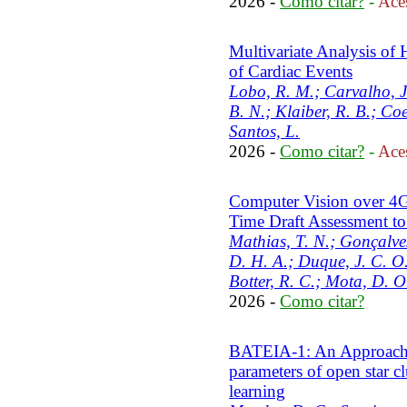
2026 -
Como citar?
-
Aces
Multivariate Analysis of H
of Cardiac Events
Lobo, R. M.; Carvalho, J.
B. N.; Klaiber, R. B.; Co
Santos, L.
2026 -
Como citar?
-
Aces
Computer Vision over 4G
Time Draft Assessment to
Mathias, T. N.; Gonçalves
D. H. A.; Duque, J. C. O.
Botter, R. C.; Mota, D. O
2026 -
Como citar?
BATEIA-1: An Approach f
parameters of open star c
learning