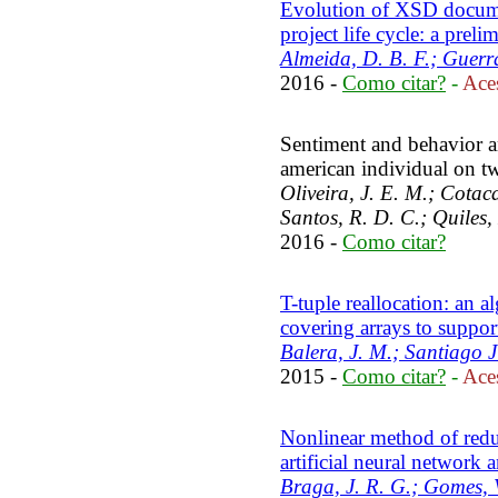
Evolution of XSD documen
project life cycle: a preli
Almeida, D. B. F.; Guerr
2016 -
Como citar?
-
Aces
Sentiment and behavior an
american individual on tw
Oliveira, J. E. M.; Cota
Santos, R. D. C.; Quiles,
2016 -
Como citar?
T-tuple reallocation: an a
covering arrays to support
Balera, J. M.; Santiago J
2015 -
Como citar?
-
Aces
Nonlinear method of redu
artificial neural network
Braga, J. R. G.; Gomes, V