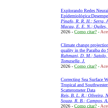
Explorando Redes Neurai
Epidemiológica:Desem
Pinafo, R. R. H.; Serra, 
Macau, E. E. N.; Quiles,
2026 -
Como citar?
-
Aces
Climate change projectio
quality in the Paraíba do 
Rahmani, D. M.; Satolo, 
Tomasella, J.
2026 -
Como citar?
-
Aces
Correcting Sea Surface W
Tropical and Southwester
Scatterometer Data
Reis, B. L. R.; Oliveira, N
Souza, R. B.; Campos, A.
2026 -
Como citar?
-
Aces