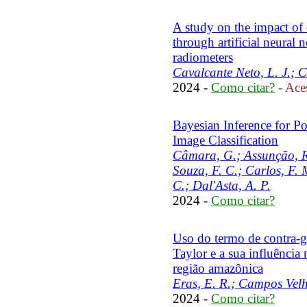
A study on the impact of 
through artificial neural
radiometers
Cavalcante Neto, L. J.; Ca
2024 -
Como citar?
-
Aces
Bayesian Inference for P
Image Classification
Câmara, G.; Assunção, R.
Souza, F. C.; Carlos, F. 
C.; Dal'Asta, A. P.
2024 -
Como citar?
Uso do termo de contra-gr
Taylor e a sua influência
região amazônica
Eras, E. R.; Campos Velh
2024 -
Como citar?