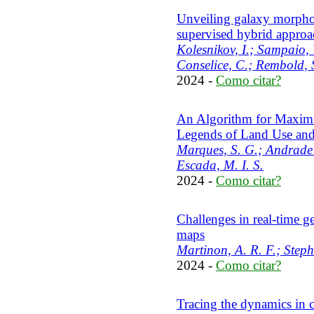
Unveiling galaxy morpho
supervised hybrid approa
Kolesnikov, I.; Sampaio, 
Conselice, C.; Rembold, 
2024 -
Como citar?
An Algorithm for Maxim
Legends of Land Use an
Marques, S. G.; Andrade N
Escada, M. I. S.
2024 -
Como citar?
Challenges in real-time ge
maps
Martinon, A. R. F.; Steph
2024 -
Como citar?
Tracing the dynamics in 