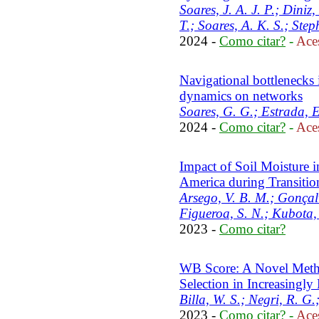
Soares, J. A. J. P.; Diniz
T.; Soares, A. K. S.; Step
2024 -
Como citar?
-
Aces
Navigational bottlenecks 
dynamics on networks
Soares, G. G.; Estrada, E
2024 -
Como citar?
-
Aces
Impact of Soil Moisture
America during Transitio
Arsego, V. B. M.; Gonçalv
Figueroa, S. N.; Kubota, 
2023 -
Como citar?
WB Score: A Novel Metho
Selection in Increasingly
Billa, W. S.; Negri, R. G.
2023 -
Como citar?
-
Aces