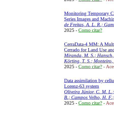
Monitoring Temporary C
Series Images and Machi
de Freitas, A. L. R.; Gam
2025 -
Como citar?
CerraData-4 MM: A Mult
Cerrado for Land Use and
Miranda, M. S.; Hansch, 
Körting, T. S.; Monteiro, 
2025 -
Como citar?
-
Aces
Data assimilation by cell
Lorenz-63 system
Oliveira Júnior, C. M. L.
B.; Campos Velho, H. F.; 
2025 -
Como citar?
-
Aces