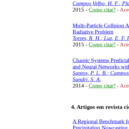
Campos Velho, H. F.; Plaz
2015 -
Como citar?
-
Aces
Multi-Particle Collision 
Radiative Problem
Torres, R. H.; Luz, E. F.
2015 -
Como citar?
-
Aces
Chaotic Systems Predicta
and Neural Networks wit
Santos, P. L. B.; Campos 
Sandri, S. A.
2014 -
Como citar?
-
Aces
4. Artigos em revista ci
A Regional Benchmark f
Precipitation Nowcasting