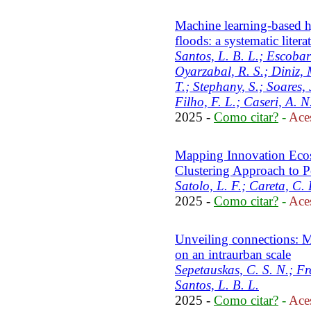
Machine learning-based h
floods: a systematic liter
Santos, L. B. L.; Escobar-
Oyarzabal, R. S.; Diniz, 
T.; Stephany, S.; Soares, 
Filho, F. L.; Caseri, A. N
2025 -
Como citar?
-
Aces
Mapping Innovation Ecosy
Clustering Approach to P
Satolo, L. F.; Careta, C. 
2025 -
Como citar?
-
Aces
Unveiling connections: M
on an intraurban scale
Sepetauskas, C. S. N.; Fre
Santos, L. B. L.
2025 -
Como citar?
-
Aces