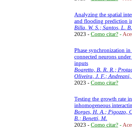
Analyzing the spatial inte
and flooding prediction 
Billa, W. S.; Santos, L. B
2023 -
Como citar?
-
Aces
Phase synchronization in
connected neurons under t
inputs
Boaretto, B. R. R.; Prota
Oliveira, J. F.; Andreani
2023 -
Como citar?
Testing the growth rate 
inhomogeneous interact
Borges, H. A.; Pigozzo, C
B.; Benetti, M.
2023 -
Como citar?
-
Aces