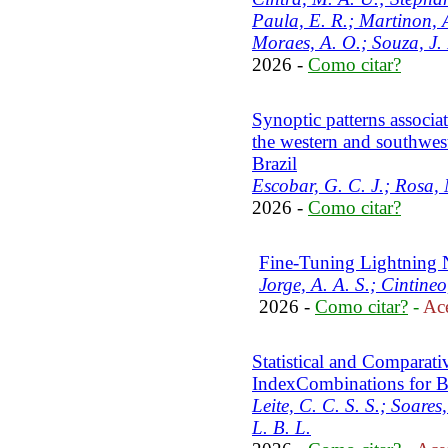
Paula, E. R.; Martinon, A.
Moraes, A. O.; Souza, J.
2026 -
Como citar?
Synoptic patterns associat
the western and southwes
Brazil
Escobar, G. C. J.; Rosa, 
2026 -
Como citar?
Fine-Tuning Lightning
Jorge, A. A. S.; Cintineo,
2026 -
Como citar?
-
Ace
Statistical and Comparati
IndexCombinations for B
Leite, C. C. S. S.; Soare
L. B. L.