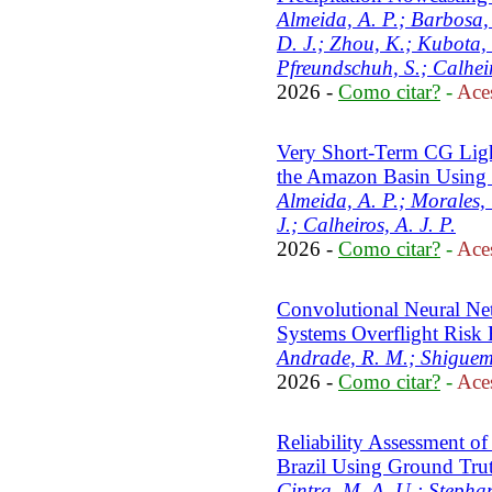
Almeida, A. P.; Barbosa,
D. J.; Zhou, K.; Kubota, 
Pfreundschuh, S.; Calheir
2026 -
Como citar?
-
Aces
Very Short-Term CG Light
the Amazon Basin Using
Almeida, A. P.; Morales, 
J.; Calheiros, A. J. P.
2026 -
Como citar?
-
Aces
Convolutional Neural Ne
Systems Overflight Risk 
Andrade, R. M.; Shiguemo
2026 -
Como citar?
-
Aces
Reliability Assessment 
Brazil Using Ground Trut
Cintra, M. A. U.; Stephan