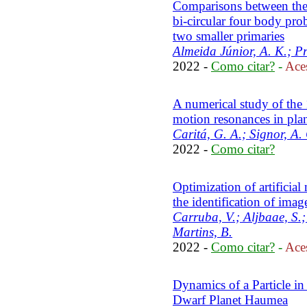
Comparisons between the c
bi-circular four body pro
two smaller primaries
Almeida Júnior, A. K.; Pr
2022 -
Como citar?
-
Aces
A numerical study of the 
motion resonances in pla
Caritá, G. A.; Signor, A.
2022 -
Como citar?
Optimization of artificia
the identification of imag
Carruba, V.; Aljbaae, S.
Martins, B.
2022 -
Como citar?
-
Aces
Dynamics of a Particle in
Dwarf Planet Haumea