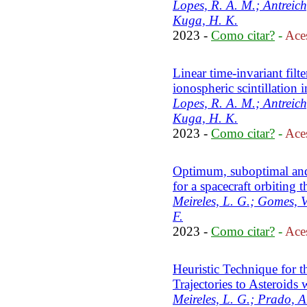
Lopes, R. A. M.; Antreich,
Kuga, H. K.
2023 -
Como citar?
-
Aces
Linear time-invariant filt
ionospheric scintillation
Lopes, R. A. M.; Antreich,
Kuga, H. K.
2023 -
Como citar?
-
Aces
Optimum, suboptimal and 
for a spacecraft orbiting t
Meireles, L. G.; Gomes, V
F.
2023 -
Como citar?
-
Aces
Heuristic Technique for t
Trajectories to Asteroids 
Meireles, L. G.; Prado, A.