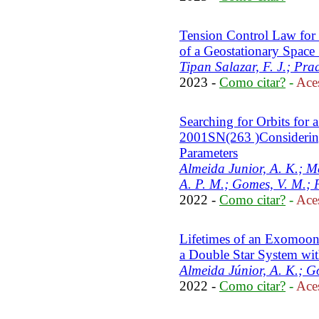
Tension Control Law for
of a Geostationary Space
Tipan Salazar, F. J.; Prad
2023 -
Como citar?
-
Aces
Searching for Orbits for 
2001SN(263 )Considering 
Parameters
Almeida Junior, A. K.; Me
A. P. M.; Gomes, V. M.; P
2022 -
Como citar?
-
Aces
Lifetimes of an Exomoon 
a Double Star System wit
Almeida Júnior, A. K.; G
2022 -
Como citar?
-
Aces