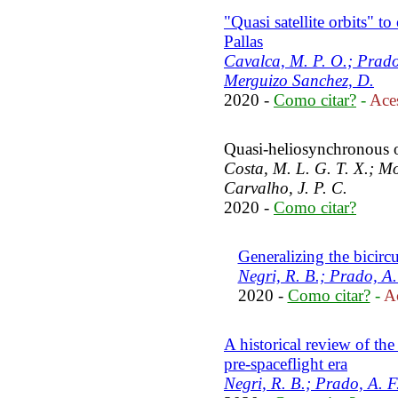
"Quasi satellite orbits" t
Pallas
Cavalca, M. P. O.; Prado
Merguizo Sanchez, D.
2020 -
Como citar?
-
Aces
Quasi-heliosynchronous o
Costa, M. L. G. T. X.; Mo
Carvalho, J. P. C.
2020 -
Como citar?
Generalizing the bicirc
Negri, R. B.; Prado, A.
2020 -
Como citar?
-
Ac
A historical review of the 
pre-spaceflight era
Negri, R. B.; Prado, A. F