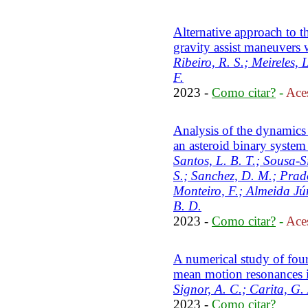
Alternative approach to 
gravity assist maneuvers 
Ribeiro, R. S.; Meireles, 
F.
2023 -
Como citar?
-
Aces
Analysis of the dynamics o
an asteroid binary system
Santos, L. B. T.; Sousa-Si
S.; Sanchez, D. M.; Prado
Monteiro, F.; Almeida Jún
B. D.
2023 -
Como citar?
-
Aces
A numerical study of four
mean motion resonances i
Signor, A. C.; Carita, G.
2023 -
Como citar?