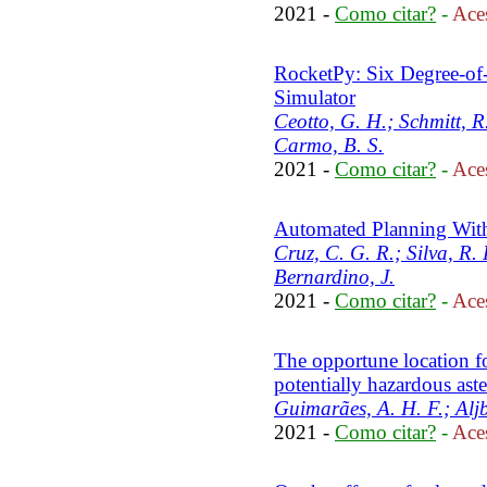
2021 -
Como citar?
-
Aces
RocketPy: Six Degree-of
Simulator
Ceotto, G. H.; Schmitt, R.
Carmo, B. S.
2021 -
Como citar?
-
Aces
Automated Planning With 
Cruz, C. G. R.; Silva, R. 
Bernardino, J.
2021 -
Como citar?
-
Aces
The opportune location fo
potentially hazardous ast
Guimarães, A. H. F.; Aljb
2021 -
Como citar?
-
Aces