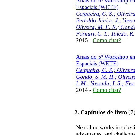
Anais do 6º Workshop em
Espaciais (WETE)
Cerqueira, C. S.; Oliveir
Bertoldo Júnior, J.; Yassu
Oliveira, M. E. R.; Gondo
Fornari, C. I.; Toledo, R.
2015 -
Como citar?
Anais do 5º Workshop em
Espaciais (WETE)
Cerqueira, C. S.; Oliveir
Gondo, S. M. H.; Oliveira
I. M.; Yassuda, I. S.; Fis
2014 -
Como citar?
2. Capítulos de livro
(7
Neural networks in celesti
advantages, and challeng