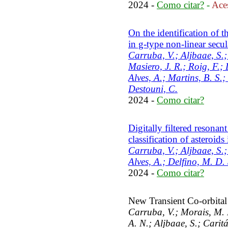
2024 -
Como citar?
-
Aces
On the identification of t
in g-type non-linear secu
Carruba, V.; Aljbaae, S.;
Masiero, J. R.; Roig, F.
Alves, A.; Martins, B. S.
Destouni, C.
2024 -
Como citar?
Digitally filtered resonan
classification of asteroids
Carruba, V.; Aljbaae, S.
Alves, A.; Delfino, M. D. 
2024 -
Como citar?
New Transient Co-orbital
Carruba, V.; Morais, M. 
A. N.; Aljbaae, S.; Carit