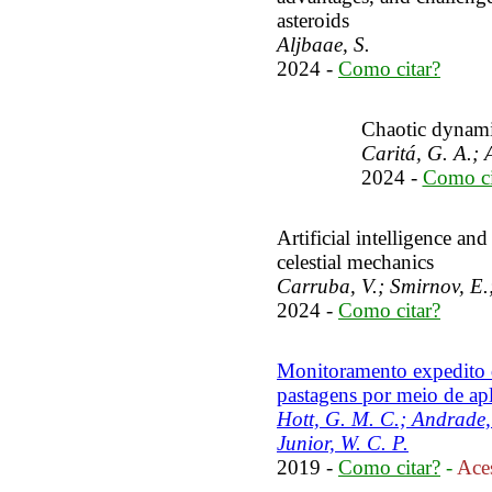
asteroids
Aljbaae, S.
2024 -
Como citar?
Chaotic dynam
Caritá, G. A.; 
2024 -
Como ci
Artificial intelligence a
celestial mechanics
Carruba, V.; Smirnov, E.;
2024 -
Como citar?
Monitoramento expedito d
pastagens por meio de ap
Hott, G. M. C.; Andrade,
Junior, W. C. P.
2019 -
Como citar?
-
Aces