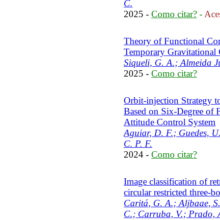
C.
2025 -
Como citar?
-
Aces
Theory of Functional Con
Temporary Gravitational
Siqueli, G. A.; Almeida J
2025 -
Como citar?
Orbit-injection Strategy 
Based on Six-Degree of
Attitude Control System
Aguiar, D. F.; Guedes, U.
C. P. F.
2024 -
Como citar?
Image classification of re
circular restricted three-
Caritá, G. A.; Aljbaae, S
C.; Carruba, V.; Prado, 