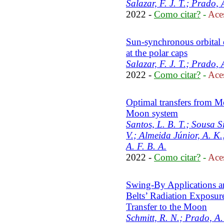
Salazar, F. J. T.; Prado, 
2022 -
Como citar?
-
Aces
Sun-synchronous orbital 
at the polar caps
Salazar, F. J. T.; Prado, 
2022 -
Como citar?
-
Aces
Optimal transfers from Mo
Moon system
Santos, L. B. T.; Sousa S
V.; Almeida Júnior, A. K
A. F. B. A.
2022 -
Como citar?
-
Aces
Swing-By Applications an
Belts’ Radiation Exposure
Transfer to the Moon
Schmitt, R. N.; Prado, A