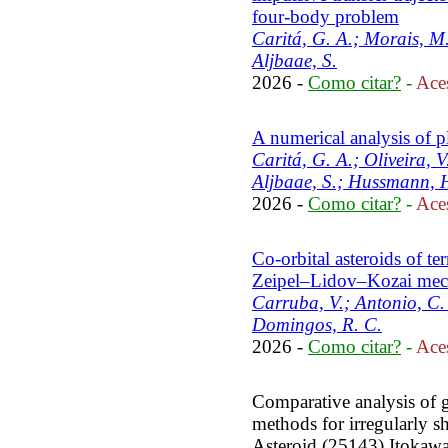
four-body problem
Caritá, G. A.; Morais, M.
Aljbaae, S.
2026 -
Como citar?
-
Aces
A numerical analysis of 
Caritá, G. A.; Oliveira, V
Aljbaae, S.; Hussmann, H.
2026 -
Como citar?
-
Aces
Co-orbital asteroids of ter
Zeipel–Lidov–Kozai me
Carruba, V.; Antonio, C. 
Domingos, R. C.
2026 -
Como citar?
-
Aces
Comparative analysis of g
methods for irregularly s
Asteroid (25143) Itokaw