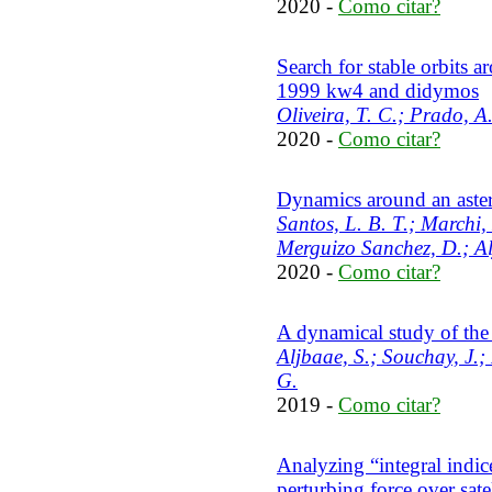
2020 -
Como citar?
Search for stable orbits a
1999 kw4 and didymos
Oliveira, T. C.; Prado, A.
2020 -
Como citar?
Dynamics around an aster
Santos, L. B. T.; Marchi, 
Merguizo Sanchez, D.; Al
2020 -
Como citar?
A dynamical study of the
Aljbaae, S.; Souchay, J.;
G.
2019 -
Como citar?
Analyzing “integral indice
perturbing force over satel