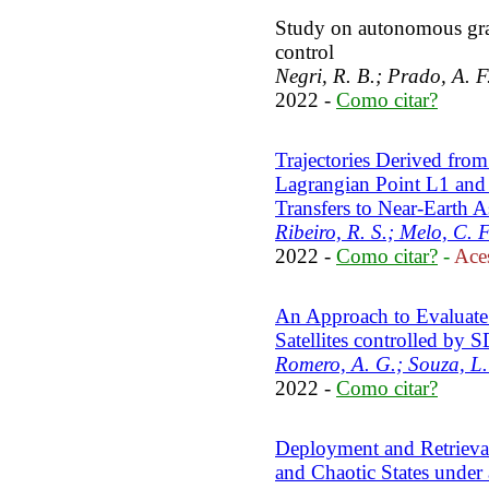
Study on autonomous grav
control
Negri, R. B.; Prado, A. F
2022 -
Como citar?
Trajectories Derived from
Lagrangian Point L1 and
Transfers to Near-Earth A
Ribeiro, R. S.; Melo, C. F
2022 -
Como citar?
-
Aces
An Approach to Evaluate 
Satellites controlled by
Romero, A. G.; Souza, L.
2022 -
Como citar?
Deployment and Retrieva
and Chaotic States under