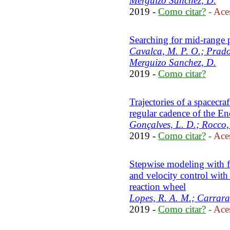
Merguizo Sanchez, D.
2019 -
Como citar?
-
Aces
Searching for mid-range p
Cavalca, M. P. O.; Prado
Merguizo Sanchez, D.
2019 -
Como citar?
Trajectories of a spacecra
regular cadence of the E
Gonçalves, L. D.; Rocco,
2019 -
Como citar?
-
Aces
Stepwise modeling with fri
and velocity control wit
reaction wheel
Lopes, R. A. M.; Carrara
2019 -
Como citar?
-
Aces