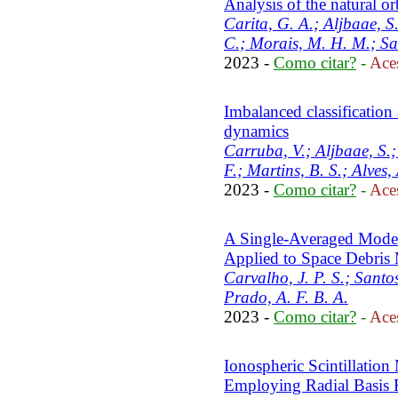
Analysis of the natural or
Carita, G. A.; Aljbaae, S.
C.; Morais, M. H. M.; Sa
2023 -
Como citar?
-
Aces
Imbalanced classification 
dynamics
Carruba, V.; Aljbaae, S.;
F.; Martins, B. S.; Alves,
2023 -
Como citar?
-
Aces
A Single-Averaged Model 
Applied to Space Debris M
Carvalho, J. P. S.; Santos
Prado, A. F. B. A.
2023 -
Como citar?
-
Aces
Ionospheric Scintillatio
Employing Radial Basis 