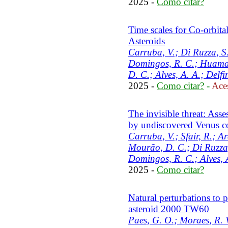
2025 -
Como citar?
Time scales for Co-orbita
Asteroids
Carruba, V.; Di Ruzza, S.
Domingos, R. C.; Huaman
D. C.; Alves, A. A.; Delfi
2025 -
Como citar?
-
Aces
The invisible threat: Asse
by undiscovered Venus co-
Carruba, V.; Sfair, R.; Ar
Mourão, D. C.; Di Ruzza, 
Domingos, R. C.; Alves, 
2025 -
Como citar?
Natural perturbations to 
asteroid 2000 TW60
Paes, G. O.; Moraes, R. 