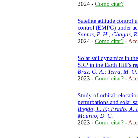
2024 -
Como citar?
Satellite attitude control
control (EMPC) under act
Santos, P. H.; Chagas, R.
2024 -
Como citar?
-
Aces
Solar sail dynamics in th
SRP in the Earth Hill’s r
Braz, G. A.; Terra, M. O.
2023 -
Como citar?
-
Aces
Study of orbital relocatio
perturbations and solar sa
Brejão, L. F.; Prado, A. F
Mourão, D. C.
2023 -
Como citar?
-
Aces