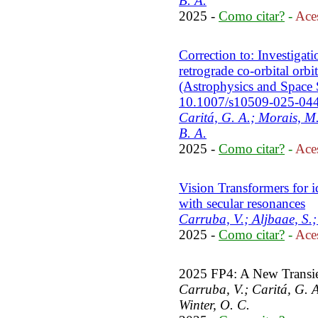
B. A.
2025 -
Como citar?
-
Aces
Correction to: Investigati
retrograde co-orbital orb
(Astrophysics and Space S
10.1007/s10509-025-04
Caritá, G. A.; Morais, M.
B. A.
2025 -
Como citar?
-
Aces
Vision Transformers for id
with secular resonances
Carruba, V.; Aljbaae, S.;
2025 -
Como citar?
-
Aces
2025 FP4: A New Transien
Carruba, V.; Caritá, G. 
Winter, O. C.