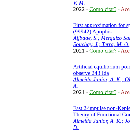
V. M.
2022 -
Como citar?
-
Aces
First approximation for sp
(99942) Apophis
Aljbaae, S.; Merguizo San
Souchay, J.; Terra, M. O.
2021 -
Como citar?
-
Aces
Artificial equilibrium po
observe 243 Ida
Almeida Junior, A. K.; Ol
A.
2021 -
Como citar?
-
Aces
Fast 2-impulse non-Kepler
Theory of Functional Co
Almeida Júnior, A. K.; Jo
D.