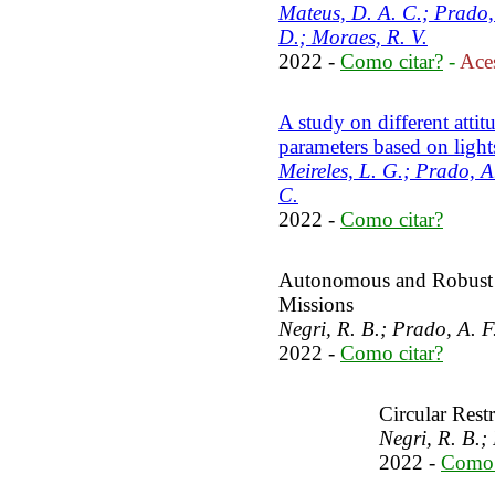
Mateus, D. A. C.; Prado,
D.; Moraes, R. V.
2022 -
Como citar?
-
Aces
A study on different attit
parameters based on light
Meireles, L. G.; Prado, A
C.
2022 -
Como citar?
Autonomous and Robust 
Missions
Negri, R. B.; Prado, A. F
2022 -
Como citar?
Circular Res
Negri, R. B.;
2022 -
Como 