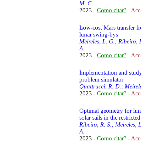
M. C.
2023 -
Como citar?
-
Aces
Low-cost Mars transfer fr
lunar swing-bys
Meireles, L. G.; Ribeiro, 
A.
2023 -
Como citar?
-
Aces
Implementation and study
problem simulator
Quattrucci, R. D.; Meirel
2023 -
Como citar?
-
Aces
Optimal geometry for lu
solar sails in the restric
Ribeiro, R. S.; Meireles, 
A.
2023 -
Como citar?
-
Aces