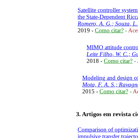
Satellite controller syste
the State-Dependent Ricc
Romero, A. G.; Souza, L.
2019 -
Como citar?
-
Aces
MIMO attitude control
Leite Filho, W. C.; G
2018 -
Como citar?
-
Modeling and design of
Mota, F. A. S.; Ravagna
2015 -
Como citar?
-
Ac
3. Artigos em revista ci
Comparison of optimizat
impulsive transfer trajector