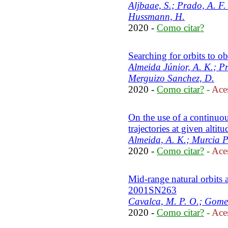
Aljbaae, S.; Prado, A. F.
Hussmann, H.
2020 -
Como citar?
Searching for orbits to ob
Almeida Júnior, A. K.; Pr
Merguizo Sanchez, D.
2020 -
Como citar?
-
Aces
On the use of a continuou
trajectories at given alti
Almeida, A. K.; Murcia Pi
2020 -
Como citar?
-
Aces
Mid-range natural orbits a
2001SN263
Cavalca, M. P. O.; Gome
2020 -
Como citar?
-
Aces