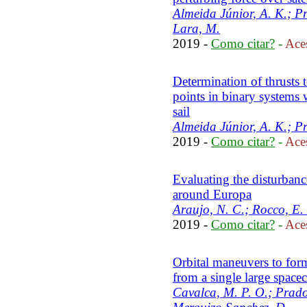
Almeida Júnior, A. K.; Pr
Lara, M.
2019 -
Como citar?
-
Aces
Determination of thrusts t
points in binary systems w
sail
Almeida Júnior, A. K.; P
2019 -
Como citar?
-
Aces
Evaluating the disturbance
around Europa
Araujo, N. C.; Rocco, E.
2019 -
Como citar?
-
Aces
Orbital maneuvers to form 
from a single large spacec
Cavalca, M. P. O.; Prado