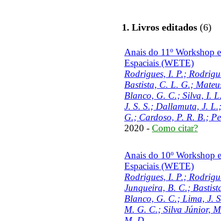
1. Livros editados
(6)
Anais do 11º Workshop e
Espaciais (WETE)
Rodrigues, I. P.; Rodrigu
Bastista, C. L. G.; Mateu
Blanco, G. C.; Silva, I. 
J. S. S.; Dallamuta, J. L
G.; Cardoso, P. R. B.; Pe
2020 -
Como citar?
Anais do 10º Workshop e
Espaciais (WETE)
Rodrigues, I. P.; Rodrigu
Junqueira, B. C.; Bastist
Blanco, G. C.; Lima, J. 
M. G. C.; Silva Júnior, M.
M. D.