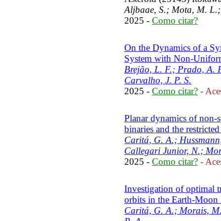
Aljbaae, S.; Mota, M. L.;
2025 -
Como citar?
On the Dynamics of a Sy
System with Non-Uniform
Brejão, L. F.; Prado, A. 
Carvalho, J. P. S.
2025 -
Como citar?
-
Aces
Planar dynamics of non-sp
binaries and the restrict
Caritá, G. A.; Hussmann,
Callegari Junior, N.; Mo
2025 -
Como citar?
-
Aces
Investigation of optimal t
orbits in the Earth-Moon
Caritá, G. A.; Morais, M.