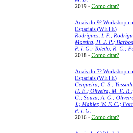
2019 -
Como citar?
Anais do 9º Workshop em
Espaciais (WETE)
Rodrigues, I. P.; Rodrigu
Moreira, H. J. P.; Barbosa
P. I. G.; Toledo, R. C.; P
2018 -
Como citar?
Anais do 7º Workshop em
Espaciais (WETE)
Cerqueira, C. S.; Yassuda,
H. E.; Oliveira, M. E. R.
G.; Souza, A. G.; Oliveir
J.; Mahler, W. F. C.; Forn
P. I. G.
2016 -
Como citar?