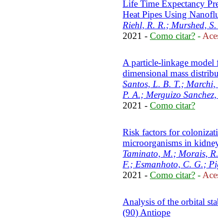
Life Time Expectancy Pre
Heat Pipes Using Nanofl
Riehl, R. R.; Murshed, S.
2021 -
Como citar?
-
Aces
A particle-linkage model f
dimensional mass distrib
Santos, L. B. T.; Marchi,
P. A.; Merguizo Sanchez, 
2021 -
Como citar?
Risk factors for colonizat
microorganisms in kidney 
Taminato, M.; Morais, R. 
F.; Esmanhoto, C. G.; Pi
2021 -
Como citar?
-
Aces
Analysis of the orbital sta
(90) Antiope