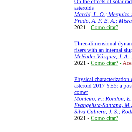
On the effects of solar ra
asteroids
Marchi, L. O.; Merguizo S
Prado, A. F. B. A.; Misra
2021 -
Como citar?
Three-dimensional dynami
risers with an internal sl
Meléndez Vásquez, J. A.; A
2021 -
Como citar?
-
Aces
Physical characterization
asteroid 2017 YE5: a pos
comet
Monteiro, F.; Rondon, E.;
Evangelista-Santana, M.;
Silva Cabrera, J. S.; Rodr
2021 -
Como citar?