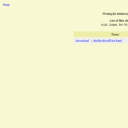
Print
Produção intelectu
List of files 
sid.inpe.br/b
Name
download
::
thisArchivalUnit.html