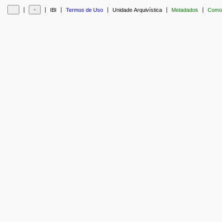
❘
❘
❘
❘
❘
❘
IBI
Termos de Uso
Unidade Arquivística
Metadados
Como 